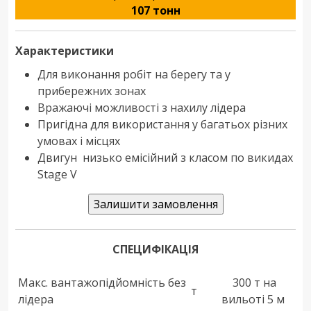
107 тонн
Характеристики
Для виконання робіт на берегу та у
прибережних зонах
Вражаючі можливості з нахилу лідера
Пригідна для використання у багатьох різних
умовах і місцях
Двигун низько емісійний з класом по викидах
Stage V
СПЕЦИФІКАЦІЯ
Макс. вантажопідйомність без
300 т на
т
лідера
вильоті 5 м