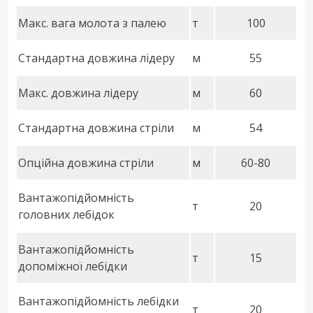
Макс. вага молота з палею
т
100
Стандартна довжина лідеру
м
55
Макс. довжина лідеру
м
60
Стандартна довжина стріли
м
54
Опційна довжина стріли
м
60-80
Вантажопідйомність
т
20
головних лебідок
Вантажопідйомність
т
15
допоміжної лебідки
Вантажопідйомність лебідки
т
20