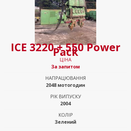
ICE 3220 + 550 Power
Pack
ЦІНА
За запитом
НАПРАЦЮВАННЯ
2048 мотогодин
РІК ВИПУСКУ
2004
КОЛІР
Зелений