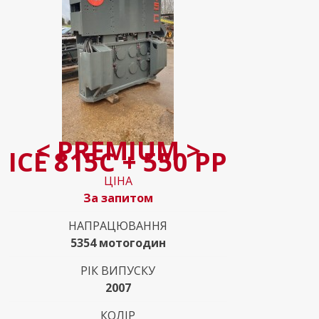
< PREMIUM >
ICE 815C + 550 PP
ЦІНА
За запитом
НАПРАЦЮВАННЯ
5354 мотогодин
РІК ВИПУСКУ
2007
КОЛІР