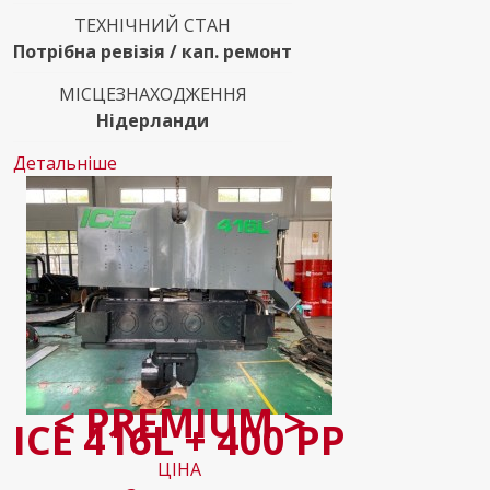
ТЕХНІЧНИЙ СТАН
Потрібна ревізія / кап. ремонт
МІСЦЕЗНАХОДЖЕННЯ
Нідерланди
Детальніше
< PREMIUM >
ICE 416L + 400 PP
ЦІНА