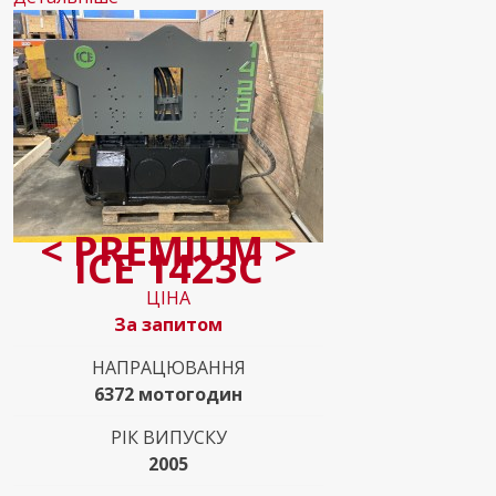
< PREMIUM >
ICE 1423C
ЦІНА
За запитом
НАПРАЦЮВАННЯ
6372 мотогодин
РІК ВИПУСКУ
2005