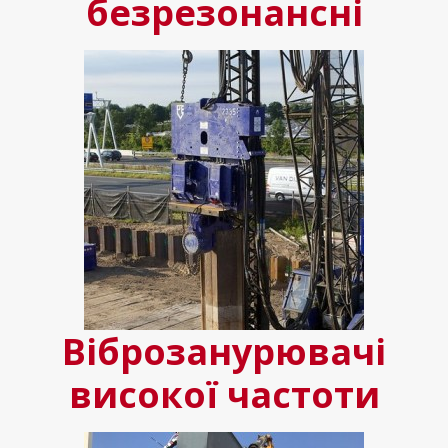
безрезонансні
Віброзанурювачі
високої частоти