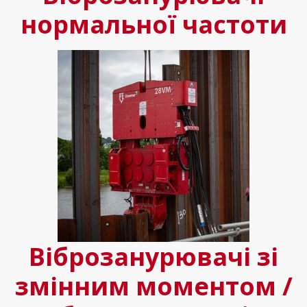
нормальної частоти
Віброзанурювачі зі
змінним моментом /