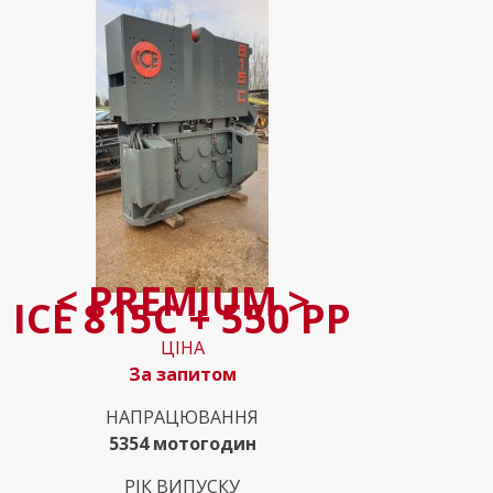
< PREMIUM >
ICE 815C + 550 PP
ЦІНА
За запитом
НАПРАЦЮВАННЯ
5354 мотогодин
РІК ВИПУСКУ