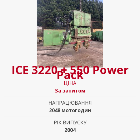
ICE 3220 + 550 Power
Pack
ЦІНА
За запитом
НАПРАЦЮВАННЯ
2048 мотогодин
РІК ВИПУСКУ
2004