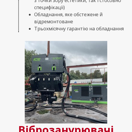
з точки зору естетики, так і стосовно
специфікації)
Обладнання, яке обстежене й
відремонтоване
Трьохмісячну гарантію на обладнання
Віброзанурювачі