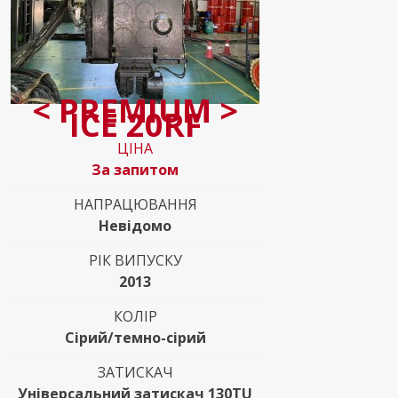
< PREMIUM >
ICE 20RF
ЦІНА
За запитом
НАПРАЦЮВАННЯ
Невідомо
РІК ВИПУСКУ
2013
КОЛІР
Сірий/темно-сірий
ЗАТИСКАЧ
Універсальний затискач 130TU