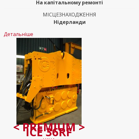
На капітальному ремонті
МІСЦЕЗНАХОДЖЕННЯ
Нідерланди
Детальніше
< PREMIUM >
ICE 36RF