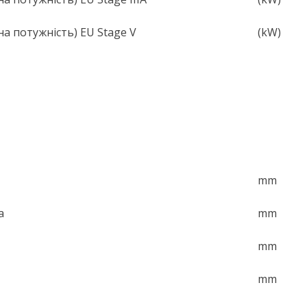
а потужність) EU Stage V
(kW)
mm
а
mm
mm
mm