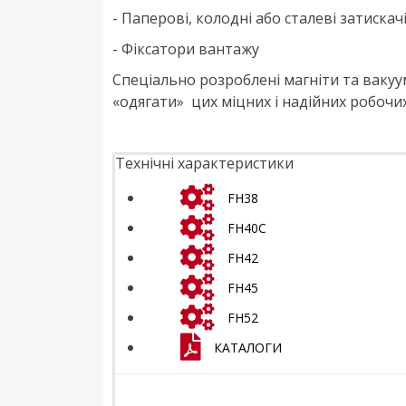
- Паперові, колодні або сталеві затискач
- Фіксатори вантажу
Спеціально розроблені магніти та вакуу
«одягати» цих міцних і надійних робочи
Технічні характеристики
FH38
FH40C
FH42
FH45
FH52
КАТАЛОГИ