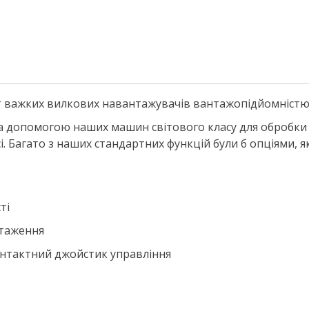
важких вилкових навантажувачів вантажопідйомністю ві
за допомогою наших машин світового класу для обробк
. Багато з наших стандартних функцій були б опціями, я
ті
нтаження
онтактний джойстик управління