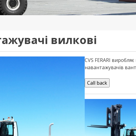
ажувачі вилкові
CVS FERARI виробляє
навантажувачів ванта