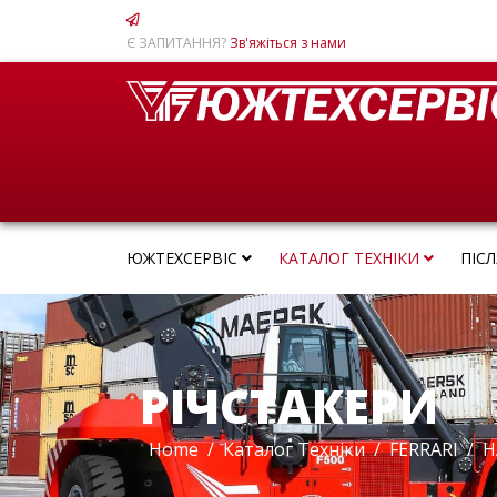
Є ЗАПИТАННЯ?
Зв'яжіться з нами
ЮЖТЕХСЕРВІС
КАТАЛОГ ТЕХНІКИ
ПІС
РІЧСТАКЕРИ
Home
Каталог Техніки
FERRARI
Н