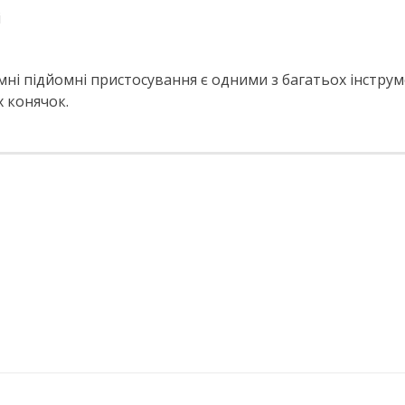
і
мні підйомні пристосування є одними з багатьох інстру
х конячок.