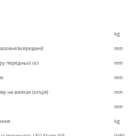
kg
назовні/всередині)
mm
ру передньої осі
mm
ах
mm
у на вилках (опція)
mm
mm
ення
kg
 потужність) EU Stage IIIA
(kW)