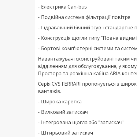
- Електрика Can-bus
- Подвійна система фільтрації повітря
- Гідравлічний бічний зсув і стандартне
- Конструкція щогли типу "Повна видимі
- Бортові комп'ютерні системи та систе
Навантажувачі сконструйовані таким чино
відділенням для обслуговування, у якому 
Простора та розкішна кабіна ARIA конте
Серія CVS FERRARI пропонується з широ
вантажів.
- Широка каретка
- Вилковий затискач
- Інтегрована щогла або "затискач"
- Штирьовий затискач