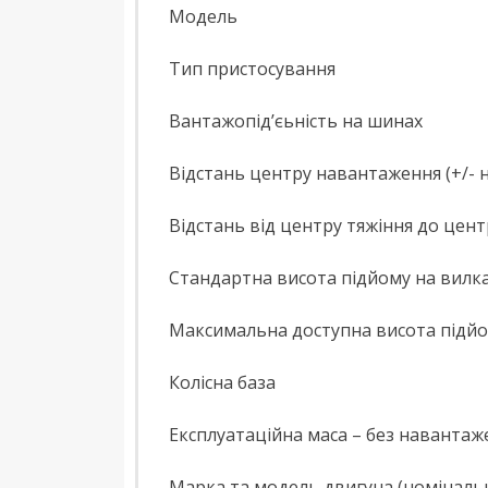
Moдель
Тип пристосування
Вантажопід’єьність на шинах
Відстань центру навантаження (+/- 
Відстань від центру тяжіння до цент
Стандартна висота підйому на вилк
Максимальна доступна висота підйом
Колісна база
Експлуатаційна маса – без навантаж
Марка та модель двигуна (номінальна