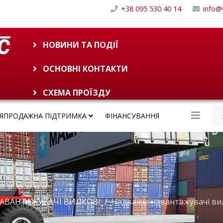
+38 095 530 40 14
info@
НОВИНИ ТА ПОДІЇ
ОСНОВНІ КОНТАКТИ
СХЕМА ПРОЇЗДУ
ЛЯПРОДАЖНА ПІДТРИМКА
ФІНАНСУВАННЯ
АВАНТАЖУВАЧІ ВИЛКОВІ
Надважкі навантажувачі ви