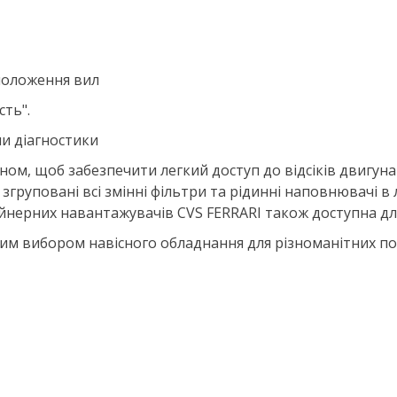
 положення вил
сть".
ми діагностики
м, щоб забезпечити легкий доступ до відсіків двигуна т
згруповані всі змінні фільтри та рідинні наповнювачі в л
йнерних навантажувачів CVS FERRARI також доступна для 
ким вибором навісного обладнання для різноманітних п